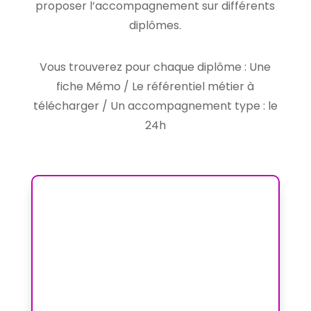
proposer l’accompagnement sur différents
diplômes.
Vous trouverez pour chaque diplôme :
Une
fiche Mémo /
Le référentiel métier à
télécharger /
Un accompagnement type : le
24h
DIPLÔME AUXILIAIRE DE PUÉRICULTURE
(DEAP)
Votre douceur et votre attention
quotidienne auprès des tout-petits
méritent d’être reconnues. Ensemble,
transformons votre passion en un
diplôme.