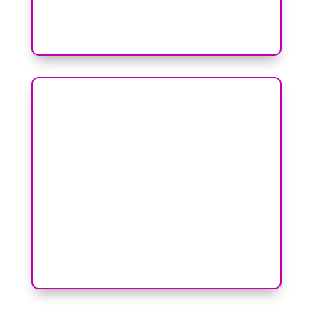
Cliquez ici pour tout savoir sur le DEAP
DIPLÔME D’ETAT D’EDUCATEUR DE JEUNES
ENFANTS (DEEJE)
Votre capacité à accompagner et à
comprendre les tout-petits est un
talent précieux. Ensemble, donnons
une dimension officielle à votre
engagement éducatif.
Cliquez ici pour tout savoir sur le
DEEJE